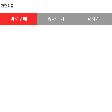
관련상품
바로구매
장바구니
찜하기
편백베개
EM 율무 세안비누
EM 세탁빨래세탁비누
이엠세안 어성초 비누
3,000원
2,200원
3,000원
이용약관
|
개인정보처리방침
|
PC버전
에코그린
상호
오영희
대표이사
전라남도 순천시 이수로18
주소
061-746-9195
고객센터
416-81-83184
사업자번호
2013-전남순천-00661
통신판매업신고