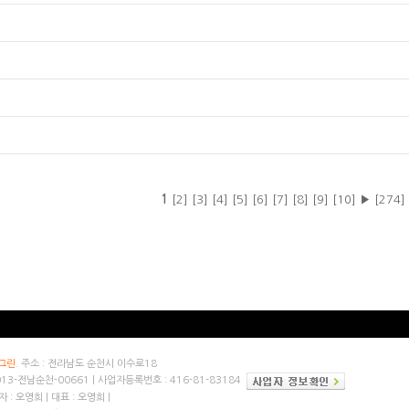
그린
. 주소 : 전라남도 순천시 이수로18
013-전남순천-00661
|
사업자등록번호 : 416-81-83184
 : 오영희
|
대표 : 오영희
|