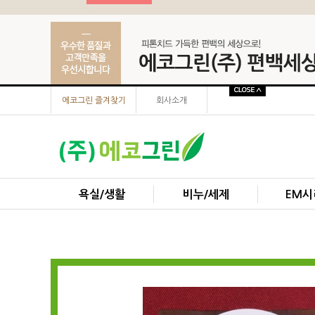
에코그린 즐겨찾기
회사소개
욕실/생활
비누/세제
EM시