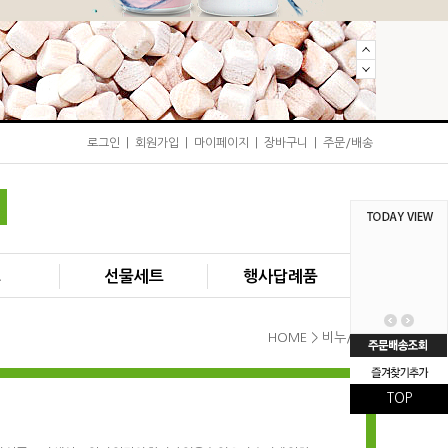
로그인
|
회원가입
|
마이페이지
|
장바구니
|
주문/배송
즈
선물세트
행사답례품
HOME >
비누/세제
TOP