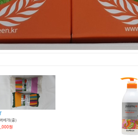
백베개(중)
5,000원