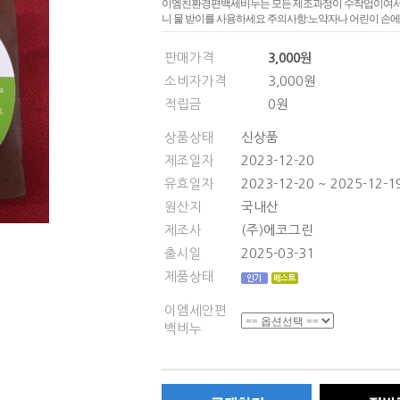
이엠친환경편백세비누는 모든 제조과정이 수작업이여서 상
니 물 받이를 사용하세요 주의사항:노약자나 어린이 손에
판매가격
3,000
원
소비자가격
3,000
원
적립금
0
원
상품상태
신상품
제조일자
2023-12-20
유효일자
2023-12-20 ~ 2025-12-1
원산지
국내산
제조사
(주)에코그린
출시일
2025-03-31
제품상태
이엠세안편
백비누