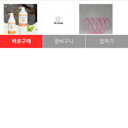
바로구매
장바구니
찜하기
EM 친환경 주방세제
이엠세안 어성초 비누
EM 바
5,000원
3,000원
두피마사지기
3,000원
이용약관
|
개인정보처리방침
|
PC버전
에코그린
상호
오영희
대표이사
전라남도 순천시 이수로18
주소
061-746-9195
고객센터