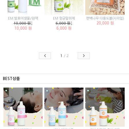
EM 발효미생물/원액
EM 향균탈취제
편백나무 다용도볼(사각칩)
10,000 원
↓
6,000 원
↓
20,000 원
10,000 원
6,000 원
1
/
2
BEST상품