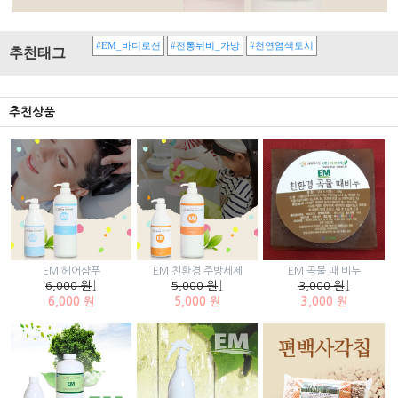
#EM_바디로션
#전통뉘비_가방
#천연염색토시
추천태그
추천상품
EM 곡물 때 비누
EM 헤어샴푸
EM 친환경 주방세제
3,000 원
↓
6,000 원
↓
5,000 원
↓
3,000 원
6,000 원
5,000 원