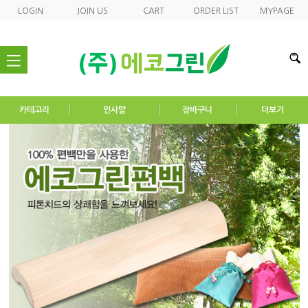
LOGIN
JOIN US
CART
ORDER LIST
MYPAGE
nav
카테고리
인사말
장바구니
더보기