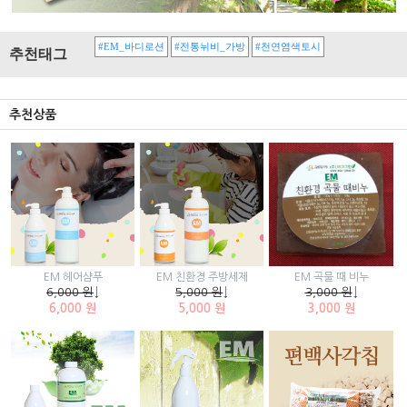
#EM_바디로션
#전통뉘비_가방
#천연염색토시
추천태그
추천상품
EM 곡물 때 비누
EM 헤어샴푸
EM 친환경 주방세제
3,000 원
↓
6,000 원
↓
5,000 원
↓
3,000 원
6,000 원
5,000 원