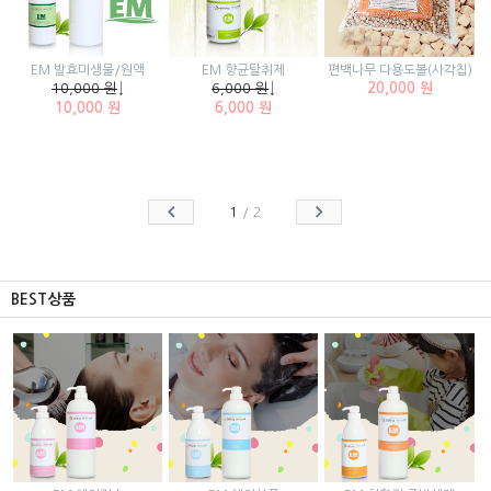
EM 발효미생물/원액
EM 향균탈취제
편백나무 다용도볼(사각칩)
10,000 원
↓
6,000 원
↓
20,000 원
10,000 원
6,000 원
1
/
2
BEST상품