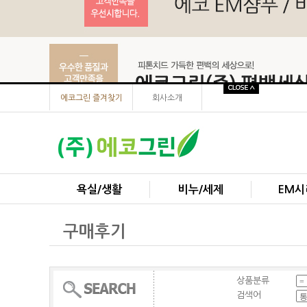
에코그린 즐겨찾기
회사소개
욕실/생활
비누/세제
EM시
구매후기
상품분류
검색어