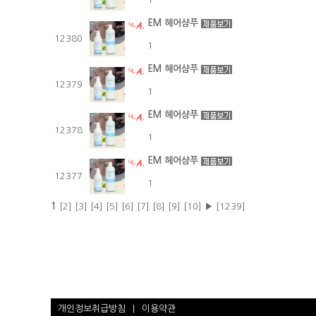
EM 헤어샴푸
12380
1
EM 헤어샴푸
12379
1
EM 헤어샴푸
12378
1
EM 헤어샴푸
12377
1
1
[2]
[3]
[4]
[5]
[6]
[7]
[8]
[9]
[10]
▶
[1239]
개인정보취급방침
|
이용약관