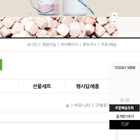
로그인
|
회원가입
|
마이페이지
|
장바구니
|
주문/배송
즈
선물세트
행사답례품
> 커뮤니티 >
구매후기
TOP