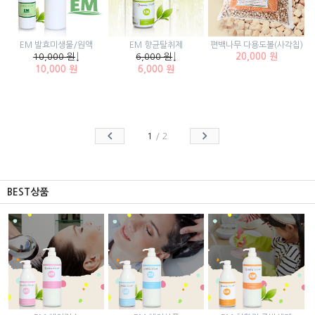
EM 발효미생물/원액
EM 향균탈취제
편백나무 다용도볼(사각칩)
10,000 원
↓
6,000 원
↓
20,000 원
10,000 원
6,000 원
1
/
2
BEST상품