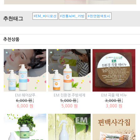
#EM_바디로션
#전통뉘비_가방
#천연염색토시
추천태그
추천상품
EM 곡물 때 비누
EM 헤어샴푸
EM 친환경 주방세제
3,000 원
↓
6,000 원
↓
5,000 원
↓
3,000 원
6,000 원
5,000 원