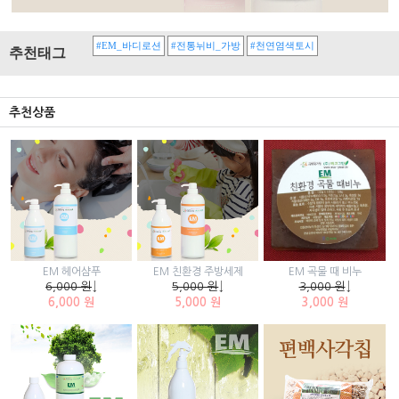
#EM_바디로션
#전통뉘비_가방
#천연염색토시
추천태그
추천상품
EM 곡물 때 비누
EM 헤어샴푸
EM 친환경 주방세제
3,000 원
↓
6,000 원
↓
5,000 원
↓
3,000 원
6,000 원
5,000 원