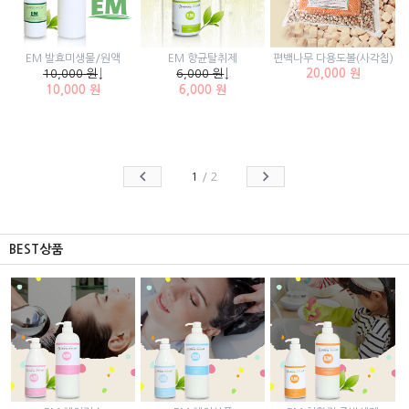
EM 발효미생물/원액
EM 향균탈취제
편백나무 다용도볼(사각칩)
10,000 원
↓
6,000 원
↓
20,000 원
10,000 원
6,000 원
1
/
2
BEST상품