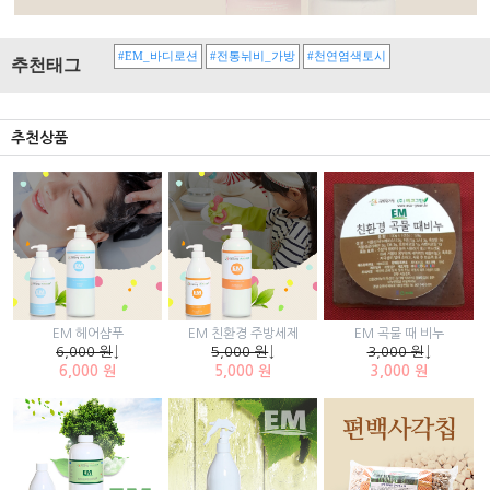
#EM_바디로션
#전통뉘비_가방
#천연염색토시
추천태그
추천상품
EM 곡물 때 비누
EM 헤어샴푸
EM 친환경 주방세제
3,000 원
↓
6,000 원
↓
5,000 원
↓
3,000 원
6,000 원
5,000 원