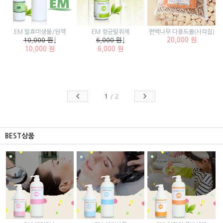
EM 발효미생물/원액
EM 향균탈취제
편백나무 다용도볼(사각칩)
10,000 원
↓
6,000 원
↓
20,000 원
10,000 원
6,000 원
1
/
2
BEST상품