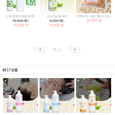
EM 발효미생물/원액
EM 향균탈취제
편백나무 다용도볼(사각칩)
10,000 원
↓
6,000 원
↓
20,000 원
10,000 원
6,000 원
1
/
2
BEST상품