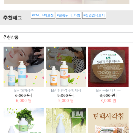
#EM_바디로션
#전통뉘비_가방
#천연염색토시
추천태그
추천상품
EM 곡물 때 비누
EM 헤어샴푸
EM 친환경 주방세제
3,000 원
↓
6,000 원
↓
5,000 원
↓
3,000 원
6,000 원
5,000 원