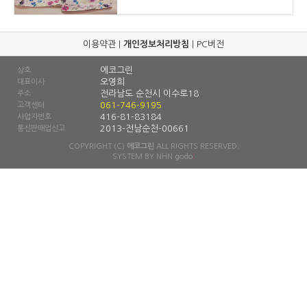
이용약관
|
개인정보처리방침
|
PC버전
에코그린
상호
오영희
대표이사
전라남도 순천시 이수로18
주소
061-746-9195
고객센터
416-81-83184
사업자번호
2013-전남순천-00661
통신판매업신고
COPYRIGHT (C)
에코그린
ALL RIGHTS RESERVED.
SYSTEM BY
NHN godo
: