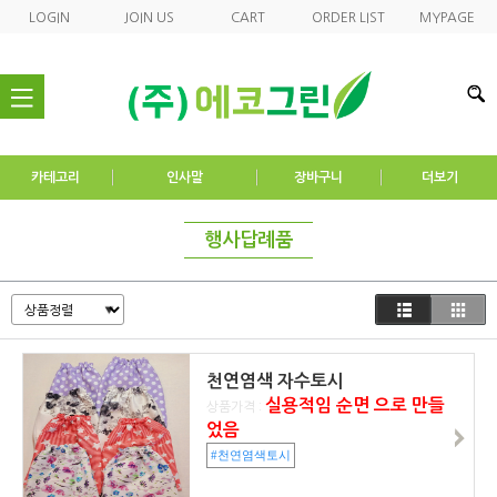
LOGIN
JOIN US
CART
ORDER LIST
MYPAGE
nav
카테고리
인사말
장바구니
더보기
행사답례품
천연염색 자수토시
실용적임 순면 으로 만들
상품가격 :
었음
#천연염색토시