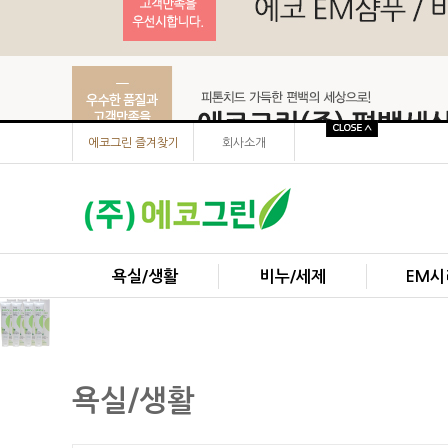
에코그린 즐겨찾기
회사소개
욕실/생활
비누/세제
EM시
욕실/생활