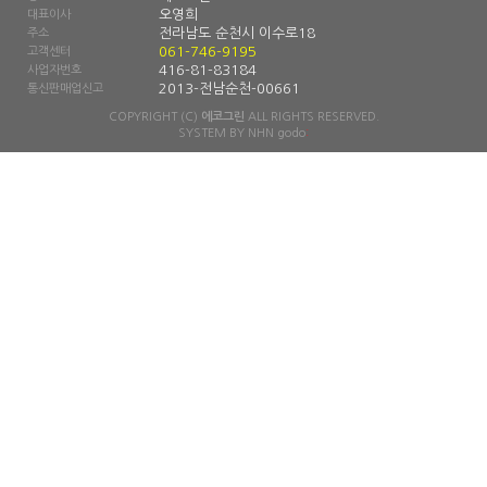
오영희
대표이사
전라남도 순천시 이수로18
주소
061-746-9195
고객센터
416-81-83184
사업자번호
2013-전남순천-00661
통신판매업신고
COPYRIGHT (C)
에코그린
ALL RIGHTS RESERVED.
SYSTEM BY
NHN godo
: