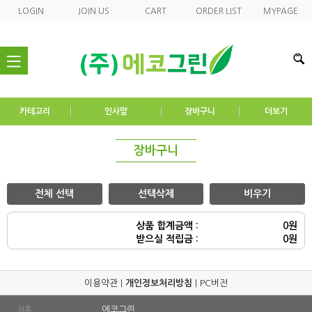
LOGIN
JOIN US
CART
ORDER LIST
MYPAGE
nav
카테고리
인사말
장바구니
더보기
장바구니
전체 선택
선택삭제
비우기
상품 합계금액 :
0원
받으실 적립금 :
0원
이용약관
|
개인정보처리방침
|
PC버전
에코그린
상호